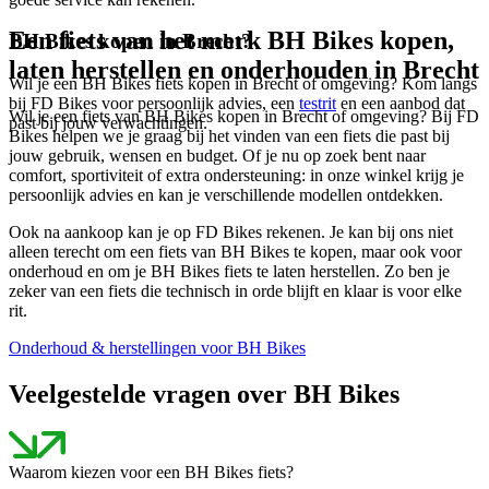
Een fiets van het merk BH Bikes kopen,
BH Bikes kopen in Brecht?
laten herstellen en onderhouden in Brecht
Wil je een BH Bikes fiets kopen in Brecht of omgeving? Kom langs
bij FD Bikes voor persoonlijk advies, een
testrit
en een aanbod dat
Wil je een fiets van BH Bikes kopen in Brecht of omgeving? Bij FD
past bij jouw verwachtingen.
Bikes helpen we je graag bij het vinden van een fiets die past bij
jouw gebruik, wensen en budget. Of je nu op zoek bent naar
comfort, sportiviteit of extra ondersteuning: in onze winkel krijg je
persoonlijk advies en kan je verschillende modellen ontdekken.
Ook na aankoop kan je op FD Bikes rekenen. Je kan bij ons niet
alleen terecht om een fiets van BH Bikes te kopen, maar ook voor
onderhoud en om je BH Bikes fiets te laten herstellen. Zo ben je
zeker van een fiets die technisch in orde blijft en klaar is voor elke
rit.
Onderhoud & herstellingen voor BH Bikes
Veelgestelde vragen over BH Bikes
Waarom kiezen voor een BH Bikes fiets?