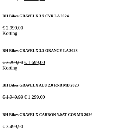
prijs
prijs
was:
is:
€ 4.099,00.
€ 2.049,00.
BH Bikes GRAVELX 3.5 CVR LA 2024
€
2.999,00
Korting
BH Bikes GRAVELX 3.5 ORANGE LA 2023
Oorspronkelijke
Huidige
€
3.299,00
€
1.699,00
prijs
prijs
Korting
was:
is:
€ 3.299,00.
€ 1.699,00.
BH Bikes GRAVELX ALU 2.0 RNR MD 2023
Oorspronkelijke
Huidige
€
1.949,90
€
1.299,00
prijs
prijs
was:
is:
€ 1.949,90.
€ 1.299,00.
BH Bikes GRAVELX CARBON 5.0AT COS MD 2026
€
3.499,90