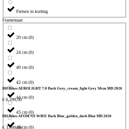
Fietsen in korting
Framemaat
20 cm
(
0
)
24 cm
(
0
)
40 cm
(
0
)
42 cm
(
0
)
BH Bikes AEROLIGHT 7.0 Dark Grey_cream_light Grey 58cm MD 2026
44 cm
(
0
)
€
6.299,90
45 cm
(
0
)
BH Bikes ATOM NX WAVE Dark Blue_golden_dark Blue MD 2026
46 cm
(
0
)
€
3.999,90