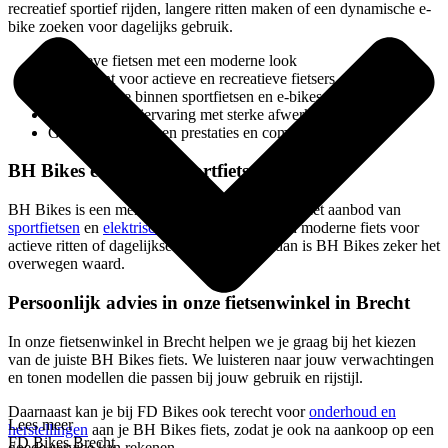
recreatief sportief rijden, langere ritten maken of een dynamische e-
bike zoeken voor dagelijks gebruik.
Sportieve fietsen met een moderne look
Interessant voor actieve en recreatieve fietsers
Ruime keuze binnen sportfietsen en e-bikes
Dynamische rijervaring met sterke afwerking
Goede balans tussen prestaties en comfort
BH Bikes e-bikes en sportfietsen
BH Bikes is een merk dat interessant is binnen het aanbod van
sportfietsen
en
elektrische fietsen
. Zoek je een moderne fiets voor
actieve ritten of dagelijkse verplaatsingen, dan is BH Bikes zeker het
overwegen waard.
Persoonlijk advies in onze fietsenwinkel in Brecht
In onze fietsenwinkel in Brecht helpen we je graag bij het kiezen
van de juiste BH Bikes fiets. We luisteren naar jouw verwachtingen
en tonen modellen die passen bij jouw gebruik en rijstijl.
Daarnaast kan je bij FD Bikes ook terecht voor
onderhoud en
Lees meer
herstellingen
aan je BH Bikes fiets, zodat je ook na aankoop op een
FD Bikes Brecht
goede service kan rekenen.