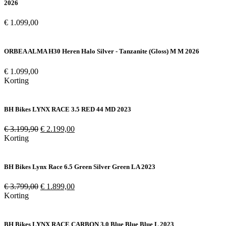
2026
€
1.099,00
ORBEA ALMA H30 Heren Halo Silver - Tanzanite (Gloss) M M 2026
€
1.099,00
Korting
BH Bikes LYNX RACE 3.5 RED 44 MD 2023
Oorspronkelijke
Huidige
€
3.199,90
€
2.199,00
prijs
prijs
Korting
was:
is:
€ 3.199,90.
€ 2.199,00.
BH Bikes Lynx Race 6.5 Green Silver Green LA 2023
Oorspronkelijke
Huidige
€
3.799,00
€
1.899,00
prijs
prijs
Korting
was:
is:
€ 3.799,00.
€ 1.899,00.
BH Bikes LYNX RACE CARBON 3.0 Blue Blue Blue L 2023