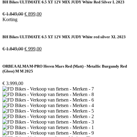
BH Bikes ULTIMATE 6.5 XT 12V MIX JUDY White Red Silver L 2023
Oorspronkelijke
Huidige
€
1.849,00
€
899,00
prijs
prijs
Korting
was:
is:
€ 1.849,00.
€ 899,00.
BH Bikes ULTIMATE 6.5 XT 12V MIX JUDY White red silver XL 2023
Oorspronkelijke
Huidige
€
1.849,00
€
999,00
prijs
prijs
was:
is:
€ 1.849,00.
€ 999,00.
ORBEA ALMA M-PRO Heren Mars Red (Matt) - Metallic Burgundy Red
(Gloss) M M 2025
€
3.999,00