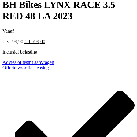
BH Bikes LYNX RACE 3.5
RED 48 LA 2023
Vanaf
Oorspronkelijke
Huidige
€
3.199,90
€
1.599,00
prijs
prijs
Inclusief belasting
was:
is:
€ 3.199,90.
€ 1.599,00.
Advies of testrit aanvragen
Offerte voor fietsleasing