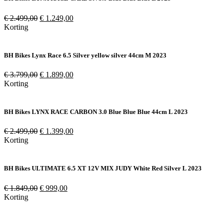
Oorspronkelijke
Huidige
€
2.499,00
€
1.249,00
prijs
prijs
Korting
was:
is:
€ 2.499,00.
€ 1.249,00.
BH Bikes Lynx Race 6.5 Silver yellow silver 44cm M 2023
Oorspronkelijke
Huidige
€
3.799,00
€
1.899,00
prijs
prijs
Korting
was:
is:
€ 3.799,00.
€ 1.899,00.
BH Bikes LYNX RACE CARBON 3.0 Blue Blue Blue 44cm L 2023
Oorspronkelijke
Huidige
€
2.499,00
€
1.399,00
prijs
prijs
Korting
was:
is:
€ 2.499,00.
€ 1.399,00.
BH Bikes ULTIMATE 6.5 XT 12V MIX JUDY White Red Silver L 2023
Oorspronkelijke
Huidige
€
1.849,00
€
999,00
prijs
prijs
Korting
was:
is:
€ 1.849,00.
€ 999,00.